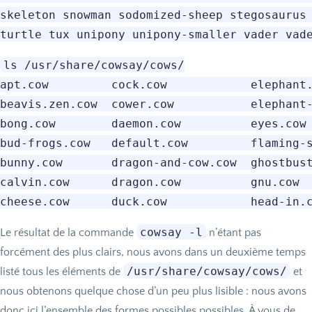
skeleton snowman sodomized-sheep stegosaurus 
ls /usr/share/cowsay/cows/

apt.cow         cock.cow            elephant.
beavis.zen.cow  cower.cow           elephant-
bong.cow        daemon.cow          eyes.cow 
bud-frogs.cow   default.cow         flaming-s
bunny.cow       dragon-and-cow.cow  ghostbust
calvin.cow      dragon.cow          gnu.cow  
cowsay -l
Le résultat de la commande
n’étant pas
forcément des plus clairs, nous avons dans un deuxième temps
/usr/share/cowsay/cows/
listé tous les éléments de
et
nous obtenons quelque chose d’un peu plus lisible : nous avons
donc ici l’ensemble des formes possibles possibles. À vous de