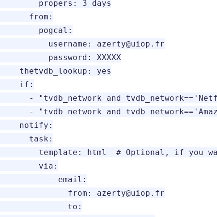
        propers: 3 days

      from:

        pogcal:

          username: azerty@uiop.fr

          password: XXXXX

    thetvdb_lookup: yes

    if:

      - "tvdb_network and tvdb_network=='Netf
      - "tvdb_network and tvdb_network=='Amaz
    notify:

      task:

        template: html  # Optional, if you wa
        via:

          - email:

              from: azerty@uiop.fr

              to:
