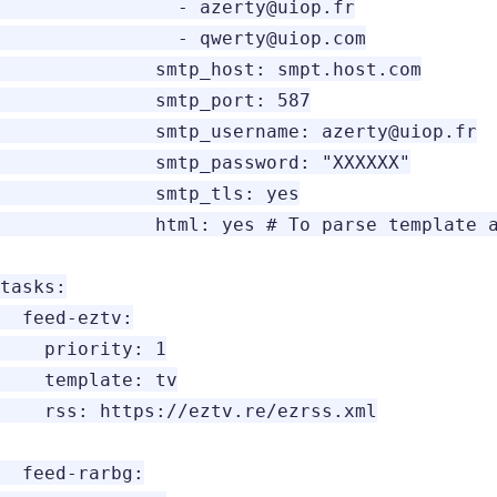
                - azerty@uiop.fr

                - qwerty@uiop.com

              smtp_host: smpt.host.com

              smtp_port: 587

              smtp_username: azerty@uiop.fr

              smtp_password: "XXXXXX"

              smtp_tls: yes

              html: yes # To parse template a
tasks:

  feed-eztv:

    priority: 1

    template: tv

    rss: https://eztv.re/ezrss.xml

  feed-rarbg:
