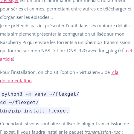
Flexget
est un outil d’automation pour médias, notamment
pour séries et animes, permettant entre autres de télécharger et
d’organiser les épisodes...
Je ne prétends pas ici présenter l’outil dans ses moindre détails
mais simplement présenter la configuration utilisée sur mon
Raspberry Pi qui envoie les torrents à un
daemon
Transmission
qui tourne sur mon
NAS
D-Link
DNS
-320 avec fun_plug (cf.
cet
article
).
Pour l’installation, on choisit l’option «
virtualenv
» de
la
documentation
python3 -m venv ~/flexget/

cd ~/flexget/

Cependant, si vous souhaitez utiliser le plugin Transmission de
Flexget, il vous faudra installer le paquet
transmission-rpc
: